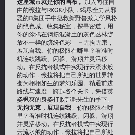
这座城市就是你的画布 。
加入向往自
由的薇拉与RKGK小队，竭尽全力从邪
恶的B集团手中拯救新野兽派美学风格
的绝色城。收集秘宝，探寻密道，用
你的涂鸦在钢筋混凝土的灰色丛林绽
放不一样的缤纷色彩。 – 无拘无束，
展现自我。你的极限在哪里？看准时
机连续跳跃、闪躲、滑翔并灵活移
动。在反抗者模式中实现行云流水般
的动作，薇拉将把自己所处的世界转
变为栩栩如生的梦幻乐园。精通前进
路线与速度，跨越各个关卡，凭借英
姿飒爽的身姿打败邦魁先生的手下。
无拘无束，展现自我。
你的极限在哪
里？看准时机连续跳跃、闪躲、滑翔
并灵活移动。在反抗者模式中实现行
云流水般的动作，薇拉将把自己所处