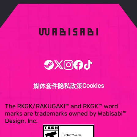
Cookies
媒体套件
隐私政策
The RKGK/RAKUGAKI™ and RKGK™ word
marks are trademarks owned by Wabisabi™
Design, Inc.