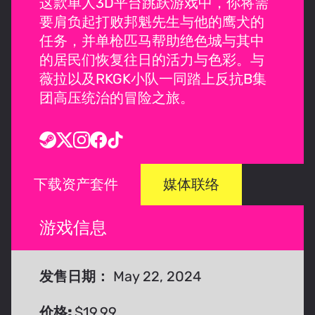
这款单人3D平台跳跃游戏中，你将需
要肩负起打败邦魁先生与他的鹰犬的
任务，并单枪匹马帮助绝色城与其中
的居民们恢复往日的活力与色彩。与
薇拉以及RKGK小队一同踏上反抗B集
团高压统治的冒险之旅。
下载资产套件
媒体联络
游戏信息
发售日期：
May 22, 2024
价格:
$19.99