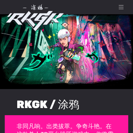
RKGK / 涂鸦
非同凡响。出类拔萃。争奇斗艳。在